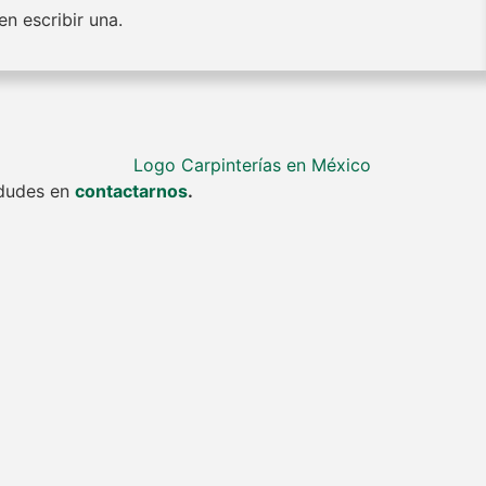
n escribir una.
o dudes en
contactarnos
.