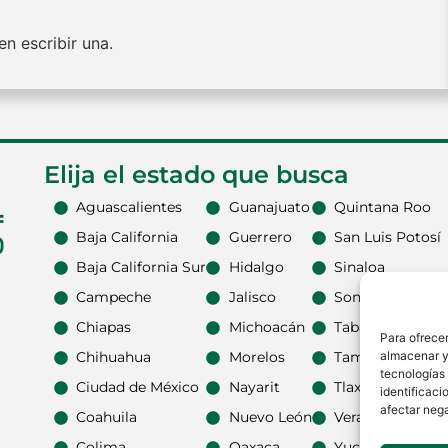
n escribir una.
Elija el estado que busca
Aguascalientes
Guanajuato
Quintana Roo
Baja California
Guerrero
San Luis Potosí
Baja California Sur
Hidalgo
Sinaloa
Campeche
Jalisco
Sonora
Chiapas
Michoacán
Tabasco
Para ofrecer
almacenar y/
Chihuahua
Morelos
Tamaulipas
tecnologías
Ciudad de México
Nayarit
Tlaxcala
identificaci
afectar nega
Coahuila
Nuevo León
Veracruz
Colima
Oaxaca
Yucatán