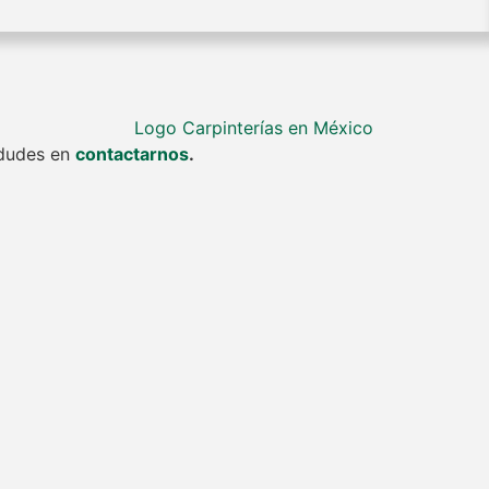
o dudes en
contactarnos
.