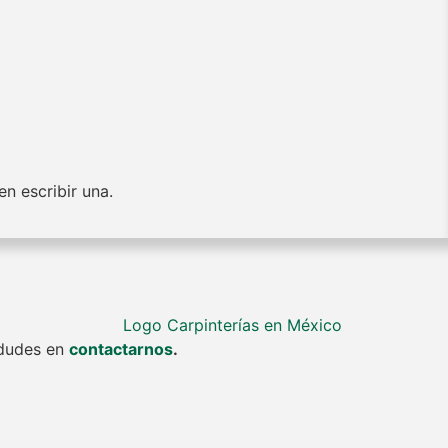
n escribir una.
o dudes en
contactarnos
.