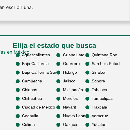
n escribir una.
Elija el estado que busca
Aguascalientes
Guanajuato
Quintana Roo
Baja California
Guerrero
San Luis Potosí
Baja California Sur
Hidalgo
Sinaloa
Campeche
Jalisco
Sonora
Chiapas
Michoacán
Tabasco
Chihuahua
Morelos
Tamaulipas
Ciudad de México
Nayarit
Tlaxcala
Coahuila
Nuevo León
Veracruz
Colima
Oaxaca
Yucatán