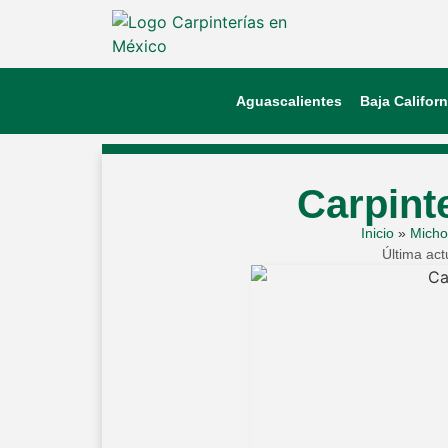
Aguascalientes
Baja Californ
Carpint
Inicio
»
Mich
Última act