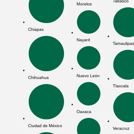
Tabasco
Morelos
Chiapas
Nayarit
Tamaulipa
Nuevo León
Chihuahua
Tlaxcala
Oaxaca
Ciudad de México
Veracruz