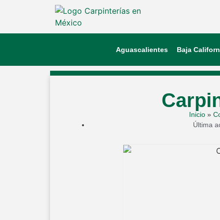
Aguascalientes
Baja Californ
Carpin
Inicio
»
C
Última a