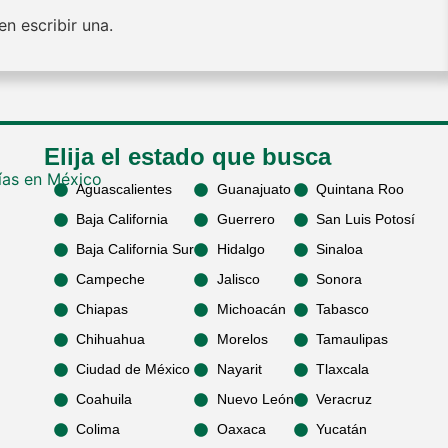
n escribir una.
Elija el estado que busca
Aguascalientes
Guanajuato
Quintana Roo
Baja California
Guerrero
San Luis Potosí
Baja California Sur
Hidalgo
Sinaloa
Campeche
Jalisco
Sonora
Chiapas
Michoacán
Tabasco
Chihuahua
Morelos
Tamaulipas
Ciudad de México
Nayarit
Tlaxcala
Coahuila
Nuevo León
Veracruz
Colima
Oaxaca
Yucatán