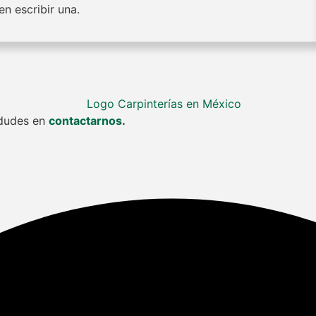
n escribir una.
o dudes en
contactarnos
.