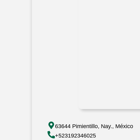
63644 Pimientillo, Nay., México
+523192346025