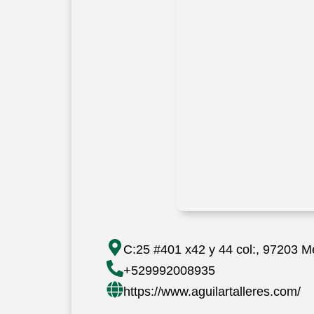
C:25 #401 x42 y 44 col:, 97203 M
+529992008935
https://www.aguilartalleres.com/