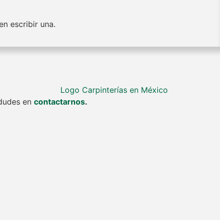
n escribir una.
o dudes en
contactarnos
.